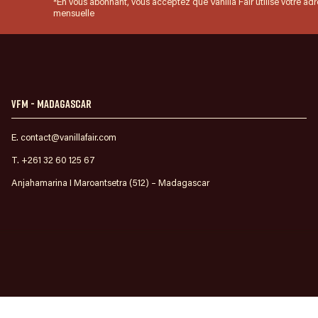
*En vous abonnant, vous acceptez que Vanilla Fair utilise votre ad
mensuelle
VFM - Madagascar
E. contact@vanillafair.com
T. +261 32 60 125 67
Anjahamarina I Maroantsetra (512) – Madagascar