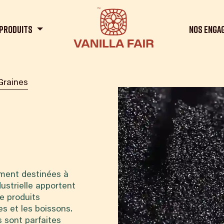
Produits
Nos enga
Graines
uement destinées à
dustrielle apportent
e produits
es et les boissons.
s sont parfaites