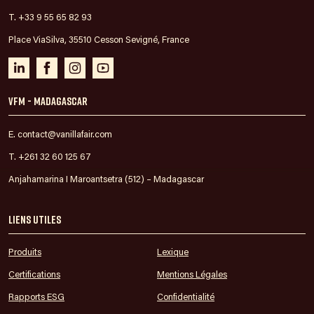
T. +33 9 55 65 82 93
Place ViaSilva, 35510 Cesson Sevigné, France
VFM - Madagascar
E. contact@vanillafair.com
T. +261 32 60 125 67
Anjahamarina I Maroantsetra (512) – Madagascar
Liens utiles
Produits
Lexique
Certifications
Mentions Légales
Rapports ESG
Confidentialité