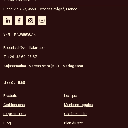
T. +33 9 55 65 82 93
Place ViaSilva, 35510 Cesson Sevigné, France
VFM - Madagascar
E. contact@vanillafair.com
T. +261 32 60 125 67
Anjahamarina I Maroantsetra (512) – Madagascar
Liens utiles
Produits
Lexique
Certifications
Mentions Légales
Rapports ESG
Confidentialité
Blog
Plan du site