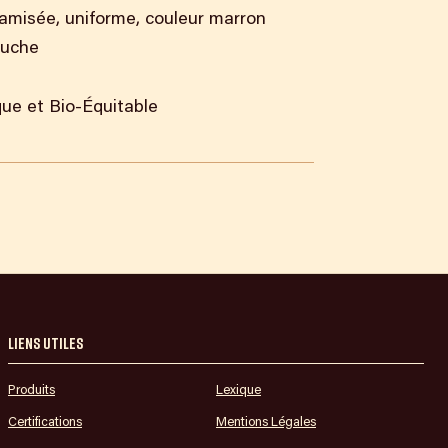
tamisée, uniforme, couleur marron
ouche
que et Bio-Équitable
Liens utiles
Produits
Lexique
Certifications
Mentions Légales