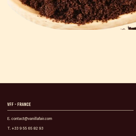
VFF - France
E. contact@vanillafair.com
T. +33 9 55 65 82 93