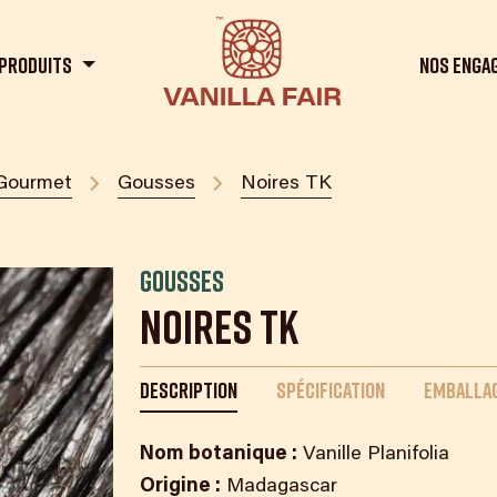
Produits
Nos enga
Gourmet
Gousses
Noires TK
Gousses
Noires TK
DESCRIPTION
SPÉCIFICATION
EMBALLAG
Nom botanique :
Vanille Planifolia
Origine :
Madagascar