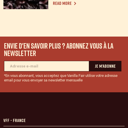
Read more
Envie d'en savoir plus ? Abonnez vous à la
newsletter
*En vous abonnant, vous acceptez que Vanilla Fair utilise votre adresse
email pour vous envoyer sa newsletter mensuelle
VFF - France