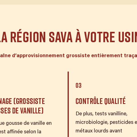
LA RÉGION SAVA À VOTRE USI
aîne d’approvisionnement grossiste entièrement traça
03
NAGE (GROSSISTE
CONTRÔLE QUALITÉ
SES DE VANILLE)
De plus, tests vanilline,
microbiologie, pesticides 
e gousse de vanille en
métaux lourds avant
st affinée selon la