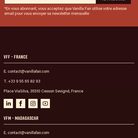
*En vous abonnant, vous acceptez que Vanilla Fair utilise votre adresse
email pour vous envoyer sa newsletter mensuelle
VFF - France
E. contact@vanillafair.com
T. +33 9 55 65 82 93
Place ViaSilva, 35510 Cesson Sevigné, France
VFM - Madagascar
E. contact@vanillafair.com